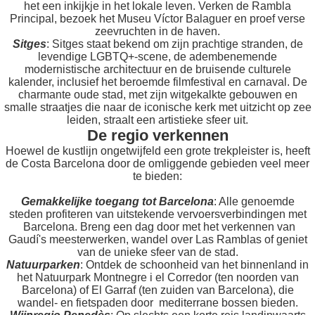
het een inkijkje in het lokale leven. Verken de Rambla
Principal, bezoek het Museu Víctor Balaguer en proef verse
zeevruchten in de haven.
Sitges
: Sitges staat bekend om zijn prachtige stranden, de
levendige LGBTQ+-scene, de adembenemende
modernistische architectuur en de bruisende culturele
kalender, inclusief het beroemde filmfestival en carnaval. De
charmante oude stad, met zijn witgekalkte gebouwen en
smalle straatjes die naar de iconische kerk met uitzicht op zee
leiden, straalt een artistieke sfeer uit.
De regio verkennen
Hoewel de kustlijn ongetwijfeld een grote trekpleister is, heeft
de Costa Barcelona door de omliggende gebieden veel meer
te bieden:
Gemakkelijke toegang tot Barcelona
: Alle genoemde
steden profiteren van uitstekende vervoersverbindingen met
Barcelona. Breng een dag door met het verkennen van
Gaudí's meesterwerken, wandel over Las Ramblas of geniet
van de unieke sfeer van de stad.
Natuurparken
: Ontdek de schoonheid van het binnenland in
het Natuurpark Montnegre i el Corredor (ten noorden van
Barcelona) of El Garraf (ten zuiden van Barcelona), die
wandel- en fietspaden door mediterrane bossen bieden.