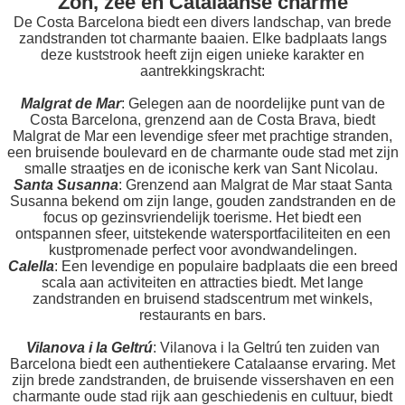
Zon, zee en Catalaanse charme
De Costa Barcelona biedt een divers landschap, van brede
zandstranden tot charmante baaien. Elke badplaats langs
deze kuststrook heeft zijn eigen unieke karakter en
aantrekkingskracht:
Malgrat de Mar
: Gelegen aan de noordelijke punt van de
Costa Barcelona, grenzend aan de Costa Brava, biedt
Malgrat de Mar een levendige sfeer met prachtige stranden,
een bruisende boulevard en de charmante oude stad met zijn
smalle straatjes en de iconische kerk van Sant Nicolau.
Santa Susanna
: Grenzend aan Malgrat de Mar staat Santa
Susanna bekend om zijn lange, gouden zandstranden en de
focus op gezinsvriendelijk toerisme. Het biedt een
ontspannen sfeer, uitstekende watersportfaciliteiten en een
kustpromenade perfect voor avondwandelingen.
Calella
: Een levendige en populaire badplaats die een breed
scala aan activiteiten en attracties biedt. Met lange
zandstranden en bruisend stadscentrum met winkels,
restaurants en bars.
Vilanova i la Geltrú
: Vilanova i la Geltrú ten zuiden van
Barcelona biedt een authentiekere Catalaanse ervaring. Met
zijn brede zandstranden, de bruisende vissershaven en een
charmante oude stad rijk aan geschiedenis en cultuur, biedt