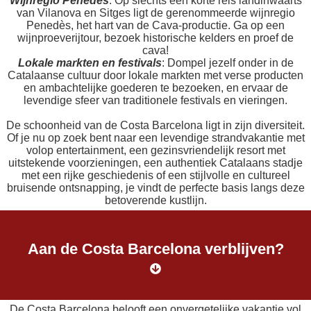
Wijnregio Penedès
: Op slechts een korte reis landinwaarts
van Vilanova en Sitges ligt de gerenommeerde wijnregio
Penedès, het hart van de Cava-productie. Ga op een
wijnproeverijtour, bezoek historische kelders en proef de
cava!
Lokale markten en festivals
: Dompel jezelf onder in de
Catalaanse cultuur door lokale markten met verse producten
en ambachtelijke goederen te bezoeken, en ervaar de
levendige sfeer van traditionele festivals en vieringen.
De schoonheid van de Costa Barcelona ligt in zijn diversiteit.
Of je nu op zoek bent naar een levendige strandvakantie met
volop entertainment, een gezinsvriendelijk resort met
uitstekende voorzieningen, een authentiek Catalaans stadje
met een rijke geschiedenis of een stijlvolle en cultureel
bruisende ontsnapping, je vindt de perfecte basis langs deze
betoverende kustlijn.
Aan de Costa Barcelona verblijven?
De Costa Barcelona belooft een onvergetelijke vakantie vol