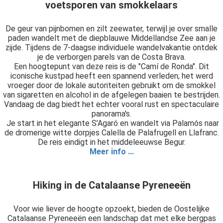
voetsporen van smokkelaars
De geur van pijnbomen en zilt zeewater, terwijl je over smalle
paden wandelt met de diepblauwe Middellandse Zee aan je
zijde. Tijdens de 7-daagse individuele wandelvakantie ontdek
je de verborgen parels van de Costa Brava.
Een hoogtepunt van deze reis is de "Camí de Ronda". Dit
iconische kustpad heeft een spannend verleden; het werd
vroeger door de lokale autoriteiten gebruikt om de smokkel
van sigaretten en alcohol in de afgelegen baaien te bestrijden.
Vandaag de dag biedt het echter vooral rust en spectaculaire
panorama's.
Je start in het elegante S’Agaró en wandelt via Palamós naar
de dromerige witte dorpjes Calella de Palafrugell en Llafranc.
De reis eindigt in het middeleeuwse Begur.
Meer info ...
Hiking in de Catalaanse Pyreneeën
Voor wie liever de hoogte opzoekt, bieden de Oostelijke
Catalaanse Pyreneeën een landschap dat met elke bergpas