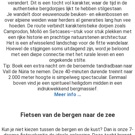
verandert. Dit is een tocht vol karakter, waar de tijd in de
authentieke bergdorpjes lijkt te hebben stilgestaan.
Je wandelt door eeuwenoude beuken- en eikenbossen en
over alpiene weiden waar herders al generaties lang hun vee
hoeden. De route verbindt karakteristieke dorpen zoals
Camprodon, Molló en Setcases—stuk voor stuk plekken met
een rijke historie en prachtige natuurstenen architectuur.
Het is een afwisselend landschap voor de fitte wandelaar.
Hoewel de stijgingen soms uitdagend zijn, word je beloond
met een diepe connectie met het rurale leven en een
ongekende stilte.
Tip: Boek een extra nacht om de beroemde tandradbaan naar
Vall de Núria te nemen. Deze 40-minuten durende treinrit naar
2.000 meter hoogte is simpelweg spectaculair. Eenmaal
boven vind je een spiritueel heiligdom midden in een
indrukwekkend bergmassief.
Meer info ...
Fietsen van de bergen naar de zee
Kun je niet kiezen tussen de bergen en de kust? Dan is onze 7-