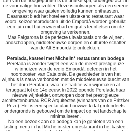
Een van de hoogtepunten is de unieke spa, ondergebracht in
de voormalige hooizolder. Deze is ontworpen als een serene
omgeving waar gasten volledig kunnen onthaasten.
Daarnaast biedt het hotel een uitstekend restaurant waar
vooral seizoensproducten uit de Empordà worden gebruikt,
een tuin met buitenzwembad en gratis leenfietsen om de
omgeving te verkennen.
Mas Falgarona is de perfecte uitvalsbasis om de wijnen,
landschappen, middeleeuwse dorpen en culturele schatten
van de Alt Empordà te ontdekken.
Peralada, kasteel met Michelin* restaurant en bodega
Perelada is zonder twijfel een van de meest prestigieuze
wijnhuizen van de regio Empordà, gelegen in het
noordoosten van Catalonië. De geschiedenis van het
wijnhuis is nauw verbonden met de middeleeuwse burcht van
het dorp Peralada, waar de traditie van wijnmaken al
teruggaat tot de 14e eeuw. In 2022 opende Perelada haar
nieuwe wijnkelder, ontworpen door het prestigieuze
architectenbureau RCR Arquitectes (winnaars van de Pritzker
Prize). Het is een spectaculair bouwwerk dat grotendeels
ondergronds is gebouwd om de impact op het landschap te
minimaliseren.
Na een bezoek aan de bodega kan je genieten van een
tasting menu in het Michelin-sterrenrestaurant in het kasteel.