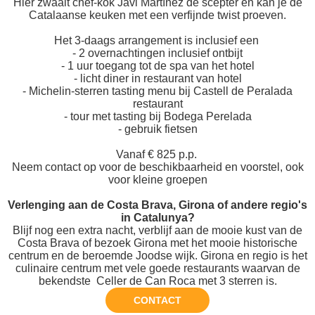
Hier zwaait chef-kok Javi Martínez de scepter en kan je de
Catalaanse keuken met een verfijnde twist proeven.
Het 3-daags arrangement is inclusief een
- 2 overnachtingen inclusief ontbijt
- 1 uur toegang tot de spa van het hotel
- licht diner in restaurant van hotel
- Michelin-sterren tasting menu bij Castell de Peralada
restaurant
- tour met tasting bij Bodega Perelada
- gebruik fietsen
Vanaf € 825 p.p.
Neem contact op voor de beschikbaarheid en voorstel, ook
voor kleine groepen
Verlenging aan de Costa Brava, Girona of andere regio's
in Catalunya?
Blijf nog een extra nacht, verblijf aan de mooie kust van de
Costa Brava of bezoek Girona met het mooie historische
centrum en de beroemde Joodse wijk. Girona en regio is het
culinaire centrum met vele goede restaurants waarvan de
bekendste Celler de Can Roca met 3 sterren is.
CONTACT