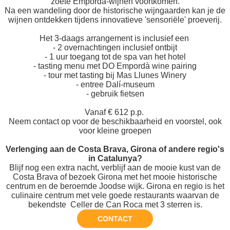
zoete Empordà-wijnen voortkomen.
Na een wandeling door de historische wijngaarden kan je de
wijnen ontdekken tijdens innovatieve 'sensoriële' proeverij.
Het 3-daags arrangement is inclusief een
- 2 overnachtingen inclusief ontbijt
- 1 uur toegang tot de spa van het hotel
- tasting menu met DO Empordà wine pairing
- tour met tasting bij Mas Llunes Winery
- entree Dalí-museum
- gebruik fietsen
Vanaf € 612 p.p.
Neem contact op voor de beschikbaarheid en voorstel, ook
voor kleine groepen
Verlenging aan de Costa Brava, Girona of andere regio's
in Catalunya?
Blijf nog een extra nacht, verblijf aan de mooie kust van de
Costa Brava of bezoek Girona met het mooie historische
centrum en de beroemde Joodse wijk. Girona en regio is het
culinaire centrum met vele goede restaurants waarvan de
bekendste Celler de Can Roca met 3 sterren is.
CONTACT