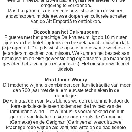
een tuin met buitenzwembad en gratis leenfietsen om de
omgeving te verkennen.
Mas Falgarona is de perfecte uitvalsbasis om de wijnen,
landschappen, middeleeuwse dorpen en culturele schatten
van de Alt Empordà te ontdekken.
Bezoek aan het Dalí-museum
Figueres met het prachtige Dalí-museum ligt op 10 minuten
rijden van het hotel. Tijdens een bezoek aan dit museum kijk
je je ogen uit. De gids wijst je op alle interessante weetjes die
je anders misschien zou missen. We kunnen het bezoek aan
het museum op elke gewenste dag organiseren (op maandag
gesloten behalve in juli en augustus). Het museum werkt met
tijdslots.
Mas Llunes Winery
Dit moderne wijnhuis combineert een familietraditie van meer
dan 700 jaar met de allernieuwste technieken in de
oenologie.
De wijngaarden van Mas Llunes worden gekenmerkt door de
karakteristieke leisteenbodems en de invloed van de
Tramuntana-wind. Het wijnhuis is vooral bekend om hun
gebruik van lokale druivensoorten zoals de Grenache
(Garnatxa) en de Carignan (Carinyena), waaruit zowel
krachtige rode wijnen als verfijnde witte en de traditionele